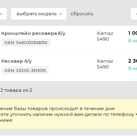
выбрать модель
сбросить
Кронштейн ресивера б/у
Kamaz
1 0
5490
В н
OEM: 5460351308310
Ресивер б/у
Kamaz
2 3
5490
В н
OEM: 53205-3513015
о
2 товара
из 2
ение базы товаров происходит в течение дня.
те уточнить наличие нужной вам детали по телефону +7
 ниже