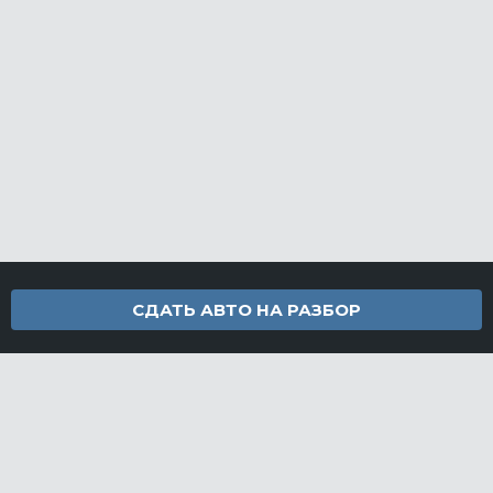
СДАТЬ АВТО НА РАЗБОР
Контакты
info@furamarket.ru
+7 918 160-11-22
г. Новороссийск Доставка запчастей по всей России
Разделы сайта