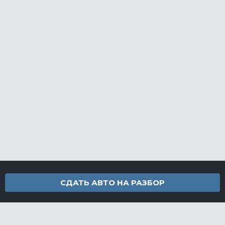
СДАТЬ АВТО НА РАЗБОР
Контакты
info@furamarket.ru