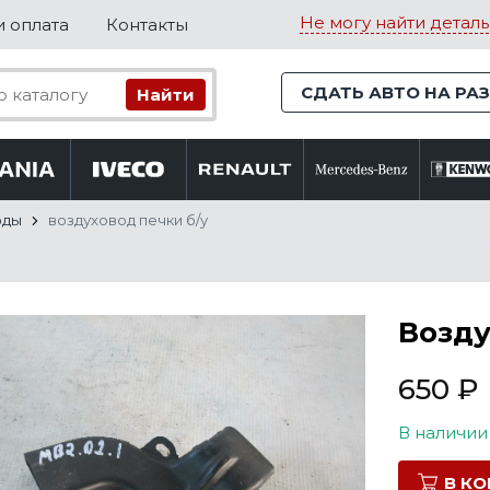
Не могу найти деталь
и оплата
Контакты
СДАТЬ АВТО НА РА
оды
воздуховод печки б/у
Возду
650
₽
В наличии
В К