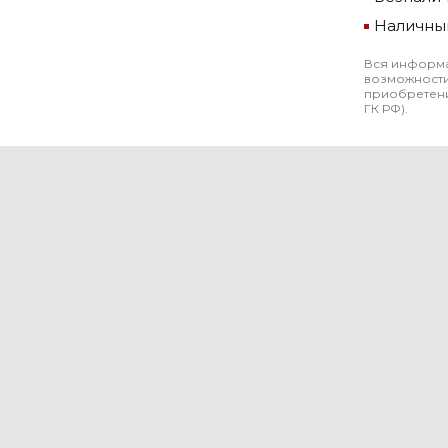
Наличны
Вся информа
возможности
приобретени
ГК РФ).