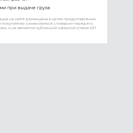
ми при выдаче груза
ция на сайте размещена в целях предоставления
 покупателю ознакомиться с товаром перед его
ем, и не является публичной офертой (статья 437