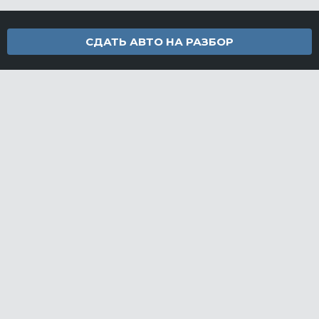
СДАТЬ АВТО НА РАЗБОР
Контакты
info@furamarket.ru
+7 918 160-11-22
г. Новороссийск Доставка запчастей по всей России
Разделы сайта
Запчасти
Доставка и оплата
Грузовой разбор
Контакты
©FuraMarket — магазин грузовых запчастей, 2026
СДЕЛАНО
В EVERNET