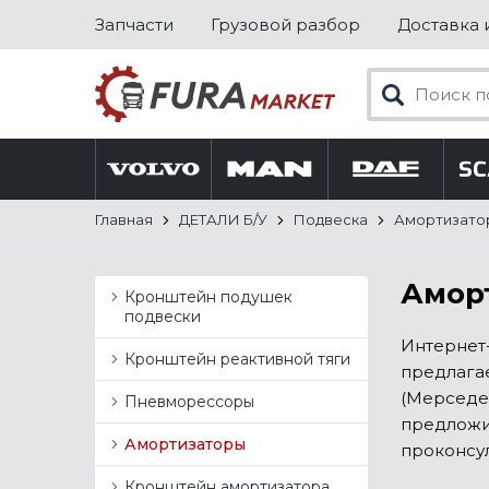
Запчасти
Грузовой разбор
Доставка 
Главная
ДЕТАЛИ Б/У
Подвеска
Амортизато
Аморт
Кронштейн подушек
подвески
Интернет-
Кронштейн реактивной тяги
предлагае
(Мерседес
Пневморессоры
предложи
Амортизаторы
проконсул
Кронштейн амортизатора