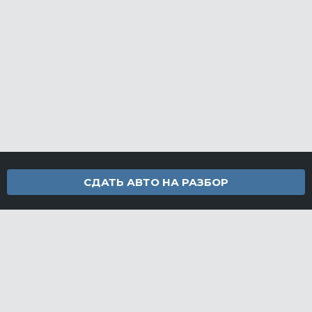
СДАТЬ АВТО НА РАЗБОР
Контакты
info@furamarket.ru
+7 918 160-11-22
г. Новороссийск Доставка запчастей по всей России
Разделы сайта
Запчасти