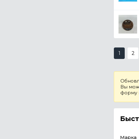
1
2
Обновл
Вы може
форму
Быст
Марка