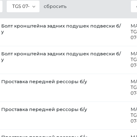
TGS 07-
сбросить
Болт кронштейна задних подушек подвески б/
M
у
TG
07
Болт кронштейна задних подушек подвески б/
M
у
TG
07
Проставка передней рессоры б/у
M
TG
07
Проставка передней рессоры б/у
M
TG
07