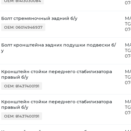
OEM: 81413030084
07
Болт стремяночный задний б/у
M
TG
OEM: 06014946937
07
Болт кронштейна задних подушки подвески б/
M
у
TG
07
Кронштейн стойки переднего стабилизатора
M
правый б/у
TG
07
OEM: 81437400191
Кронштейн стойки переднего стабилизатора
M
правый б/у
TG
07
OEM: 81437400191