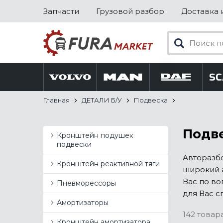
Запчасти
Грузовой разбор
Доставка 
Главная
ДЕТАЛИ Б/У
Подвеска
Подве
Кронштейн подушек
подвески
Авторазбо
Кронштейн реактивной тяги
широкий а
Вас по во
Пневморессоры
для Вас с
Амортизаторы
142 товар
Кронштейн амортизатора