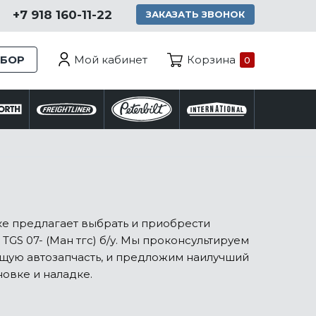
+7 918 160-11-22
ЗАКАЗАТЬ ЗВОНОК
Мой кабинет
ЗБОР
Корзина
0
ке предлагает выбрать и приобрести
GS 07- (Ман тгс) б/у. Мы проконсультируем
ящую автозапчасть, и предложим наилучший
новке и наладке.