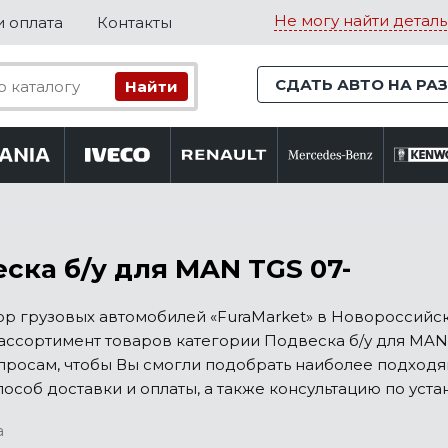
Не могу найти деталь
и оплата
Контакты
СДАТЬ АВТО НА РА
ска б/у для MAN TGS 07-
р грузовых автомобилей «FuraMarket» в Новороссийс
ссортимент товаров категории Подвеска б/у для MAN T
просам, чтобы Вы смогли подобрать наиболее подход
пособ доставки и оплаты, а также консультацию по уста
а