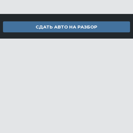
СДАТЬ АВТО НА РАЗБОР
Контакты
info@furamarket.ru
+7 918 160-11-22
г. Новороссийск Доставка запчастей по всей России
Разделы сайта
Запчасти
Доставка и оплата
Грузовой разбор
Контакты
©FuraMarket — магазин грузовых запчастей, 2026
СДЕЛАНО