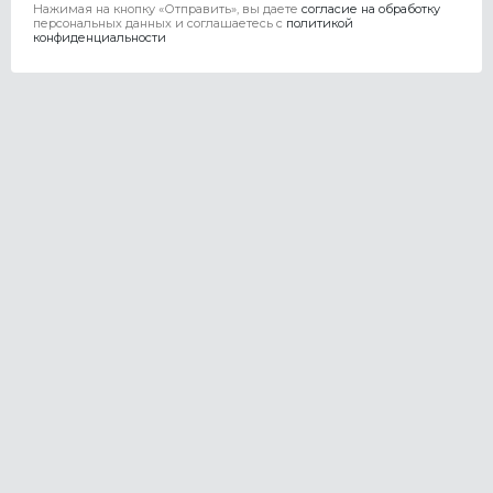
Нажимая на кнопку «Отправить», вы даете
согласие на обработку
персональных данных и соглашаетесь c
политикой
конфиденциальности