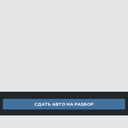
СДАТЬ АВТО НА РАЗБОР
Контакты
info@furamarket.ru