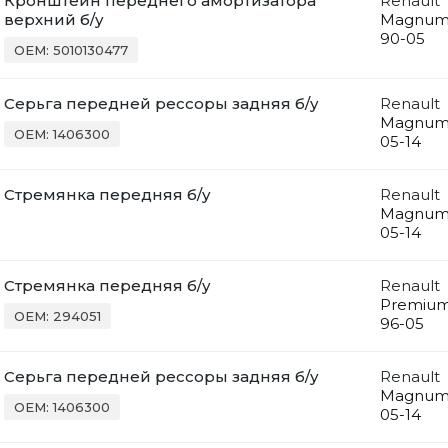
Кронштейн переднего амортизатора
Renault
верхний б/у
Magnu
90-05
OEM: 5010130477
Серьга передней рессоры задняя б/у
Renault
Magnu
OEM: 1406300
05-14
Стремянка передняя б/у
Renault
Magnu
05-14
Стремянка передняя б/у
Renault
Premiu
OEM: 294051
96-05
Серьга передней рессоры задняя б/у
Renault
Magnu
OEM: 1406300
05-14