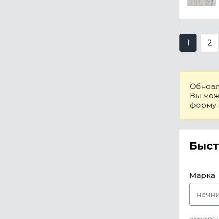
1
2
Обновл
Вы може
форму
Быст
Марка
Нажимая н