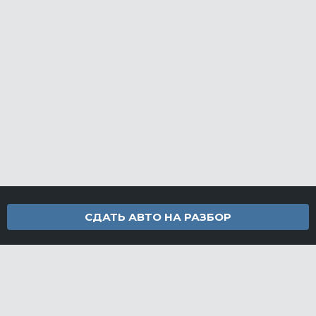
СДАТЬ АВТО НА РАЗБОР
Контакты
info@furamarket.ru
+7 918 160-11-22
г. Новороссийск Доставка запчастей по всей России