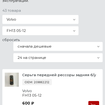
эксплуатации.
Все марки
43 товара
Volvo
FH13 05-12
сбросить
сначала дешевые
24 на странице
Серьга передней рессоры задняя б/у
OEM: 20882212
Volvo
FH13 05-12
600 ₽