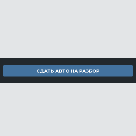
СДАТЬ АВТО НА РАЗБОР
Контакты
info@furamarket.ru
+7 918 160-11-22
г. Новороссийск Доставка запчастей по всей России
Разделы сайта
Запчасти
Доставка и оплата