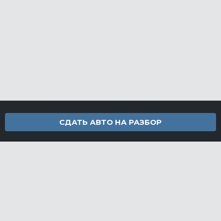
СДАТЬ АВТО НА РАЗБОР
Контакты
info@furamarket.ru
+7 918 160-11-22
г. Новороссийск Доставка запчастей по всей России
Разделы сайта
Запчасти