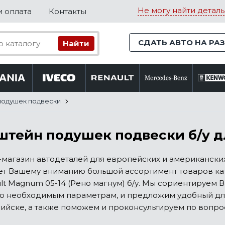
Не могу найти деталь
и оплата
Контакты
СДАТЬ АВТО НА РА
подушек подвески
тейн подушек подвески б/у дл
магазин автодеталей для европейских и американских
ет Вашему вниманию большой ассортимент товаров ка
lt Magnum 05-14 (Рено магнум) б/у. Мы сориентируем 
по необходимым параметрам, и предложим удобный для
йске, а также поможем и проконсультируем по вопро