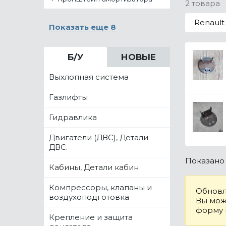
2 товара
Renault
Показать еще 8
Б/У
НОВЫЕ
Выхлопная система
Газлифты
Гидравлика
Двигатели (ДВС), Детали
ДВС.
Показан
Кабины, Детали кабин
Компрессоры, клапаны и
Обновл
воздухоподготовка
Вы може
форму
Крепление и защита