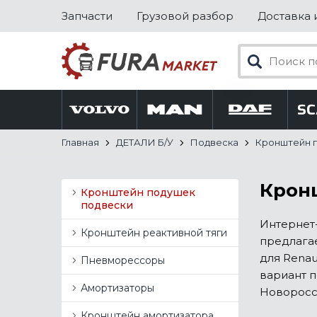
Запчасти
Грузовой разбор
Доставка 
Главная
ДЕТАЛИ Б/У
Подвеска
Кронштейн 
Кронш
Кронштейн подушек
подвески
Интернет-
Кронштейн реактивной тяги
предлага
для Renau
Пневморессоры
вариант 
Амортизаторы
Новоросси
Кронштейн амортизатора