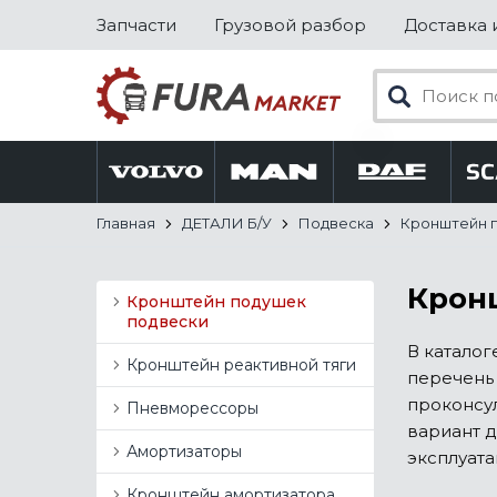
Запчасти
Грузовой разбор
Доставка 
Главная
ДЕТАЛИ Б/У
Подвеска
Кронштейн 
Кронш
Кронштейн подушек
подвески
В катало
Кронштейн реактивной тяги
перечень 
проконсу
Пневморессоры
вариант д
Амортизаторы
эксплуата
Кронштейн амортизатора