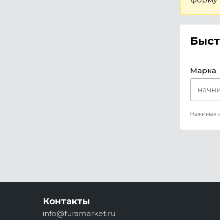
Быст
Марка
Нажимая н
Контакты
info@furamarket.ru