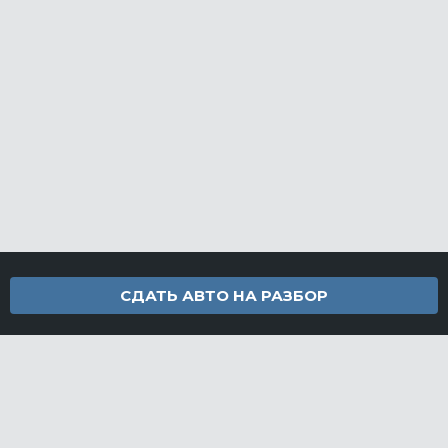
СДАТЬ АВТО НА РАЗБОР
Контакты
info@furamarket.ru
+7 918 160-11-22
г. Новороссийск Доставка запчастей по всей России