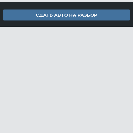
СДАТЬ АВТО НА РАЗБОР
Контакты
info@furamarket.ru
+7 918 160-11-22
г. Новороссийск Доставка запчастей по всей России
Разделы сайта
Запчасти
Доставка и оплата
Грузовой разбор
Контакты
©FuraMarket — магазин грузовых запчастей, 2026
СДЕЛАНО
В EVERNET