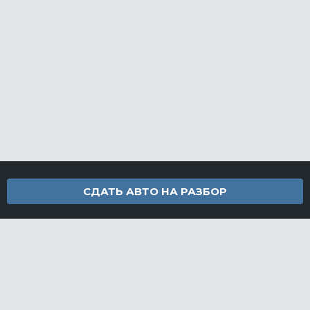
СДАТЬ АВТО НА РАЗБОР
Контакты
info@furamarket.ru
+7 918 160-11-22
г. Новороссийск Доставка запчастей по всей России
Разделы сайта