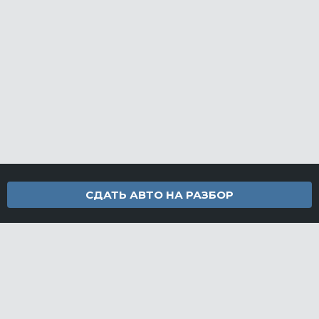
СДАТЬ АВТО НА РАЗБОР
Контакты
info@furamarket.ru
+7 918 160-11-22
г. Новороссийск Доставка запчастей по всей России
Разделы сайта