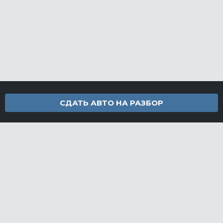
СДАТЬ АВТО НА РАЗБОР
Контакты
info@furamarket.ru
+7 918 160-11-22
г. Новороссийск Доставка запчастей по всей России
Разделы сайта
Запчасти
Доставка и оплата
Грузовой разбор