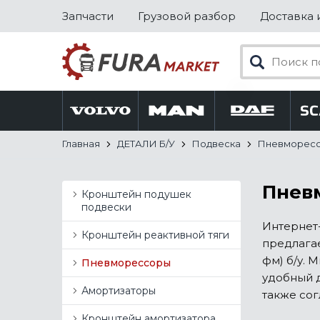
Запчасти
Грузовой разбор
Доставка 
Главная
ДЕТАЛИ Б/У
Подвеска
Пневморес
Пневм
Кронштейн подушек
подвески
Интернет-
Кронштейн реактивной тяги
предлагае
фм) б/у. 
Пневморессоры
удобный д
Амортизаторы
также сог
Кронштейн амортизатора