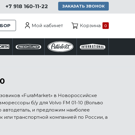
+7 918 160-11-22
ЗАКАЗАТЬ ЗВОНОК
Мой кабинет
ЗБОР
Корзина
0
10
зовиков «FuraMarket» в Новороссийске
орессоры б/у для Volvo FM 01-10 (Вольво
ю автодеталь, и предложим наиболее
к или транспортной компанией по России, а