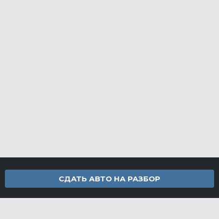
СДАТЬ АВТО НА РАЗБОР
Контакты
info@furamarket.ru