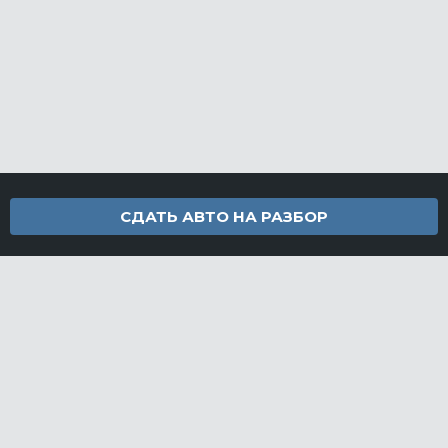
СДАТЬ АВТО НА РАЗБОР
Контакты
info@furamarket.ru
+7 918 160-11-22
г. Новороссийск Доставка запчастей по всей России
Разделы сайта
Запчасти
Доставка и оплата
Грузовой разбор