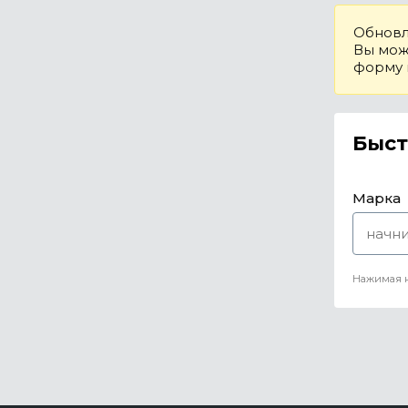
Обновл
Вы може
форму
Быст
Марка
Нажимая н