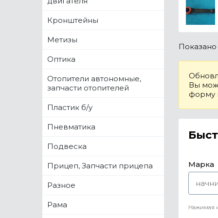
двигателя
Кронштейны
Метизы
Показан
Оптика
Обновл
Отопители автономные,
Вы може
запчасти отопителей
форму
Пластик б/у
Пневматика
Быст
Подвеска
Марка
Прицеп, Запчасти прицепа
Разное
Рама
Нажимая н