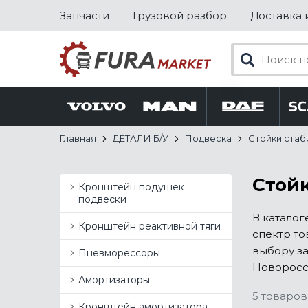
Запчасти
Грузовой разбор
Доставка 
Главная
ДЕТАЛИ Б/У
Подвеска
Стойки стаб
Стойк
Кронштейн подушек
подвески
В каталог
Кронштейн реактивной тяги
спектр то
выбору з
Пневморессоры
Новоросси
Амортизаторы
5 товаров
Кронштейн амортизатора