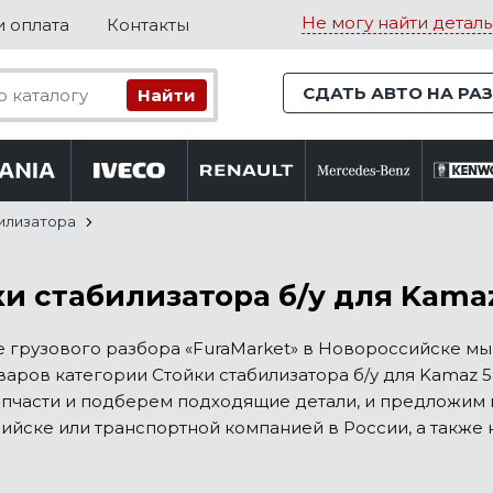
Не могу найти деталь
и оплата
Контакты
СДАТЬ АВТО НА РА
илизатора
и стабилизатора б/у для Kama
е грузового разбора «FuraMarket» в Новороссийске м
варов категории Стойки стабилизатора б/у для Kamaz 5
апчасти и подберем подходящие детали, и предложим 
йске или транспортной компанией в России, а также к