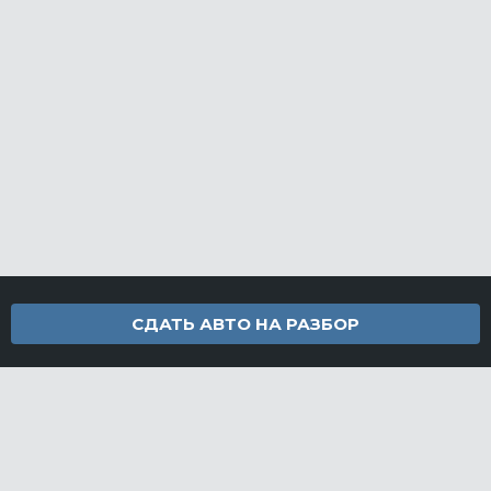
СДАТЬ АВТО НА РАЗБОР
Контакты
info@furamarket.ru
+7 918 160-11-22
г. Новороссийск Доставка запчастей по всей России