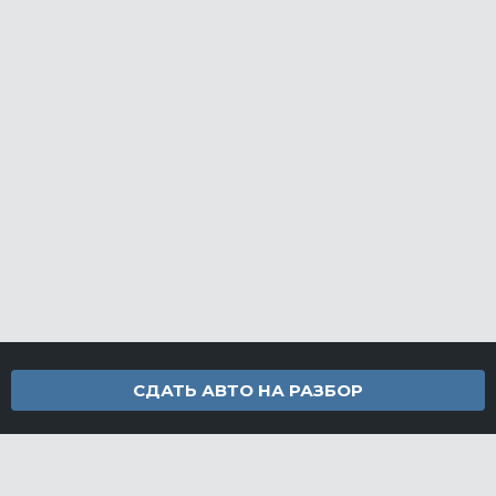
СДАТЬ АВТО НА РАЗБОР
Контакты
info@furamarket.ru