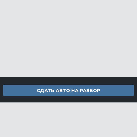
СДАТЬ АВТО НА РАЗБОР
Контакты
info@furamarket.ru
+7 918 160-11-22
г. Новороссийск Доставка запчастей по всей России