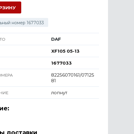
ОРЗИНУ
ьный номер 1677033
DAF
ТО
XF105 05-13
1677033
82256070161/07125
ОМЕРА
81
лопнут
НИЕ
ие:
ы доставки