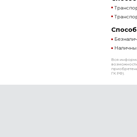
Транспор
Транспор
Способ
Безнали
Наличны
Вся информа
возможности
приобретени
ГК РФ).