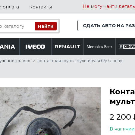
Не могу найти деталь
и оплата
Контакты
СДАТЬ АВТО НА РА
улевое колесо
контактная группа мультируля б/у \ лопнут
Конта
мульт
2 200
В наличии