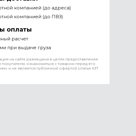
тной компанией (до адреса)
тной компанией (до ПВЗ)
ы оплаты
чный расчет
ми при выдаче груза
ция на сайте размещена в целях предоставления
 покупателю ознакомиться с товаром перед его
ем, и не является публичной офертой (статья 437