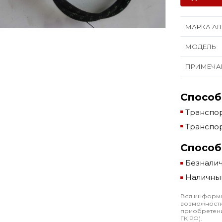
МАРКА АВ
МОДЕЛЬ
ПРИМЕЧА
Способ
Транспор
Транспор
Способ
Безнали
Наличны
Вся информа
возможности
приобретени
ГК РФ).