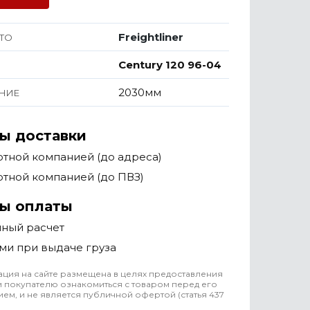
Freightliner
ТО
Century 120 96-04
2030мм
НИЕ
ы доставки
тной компанией (до адреса)
тной компанией (до ПВЗ)
ы оплаты
чный расчет
ми при выдаче груза
ция на сайте размещена в целях предоставления
 покупателю ознакомиться с товаром перед его
ем, и не является публичной офертой (статья 437