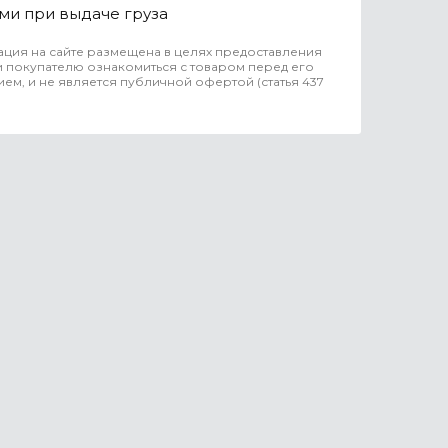
ми при выдаче груза
ция на сайте размещена в целях предоставления
 покупателю ознакомиться с товаром перед его
ем, и не является публичной офертой (статья 437