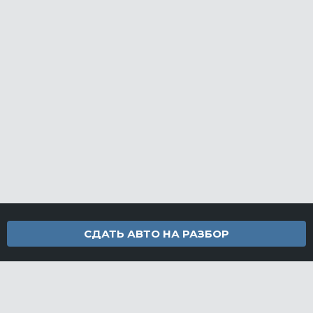
СДАТЬ АВТО НА РАЗБОР
Контакты
info@furamarket.ru
+7 918 160-11-22