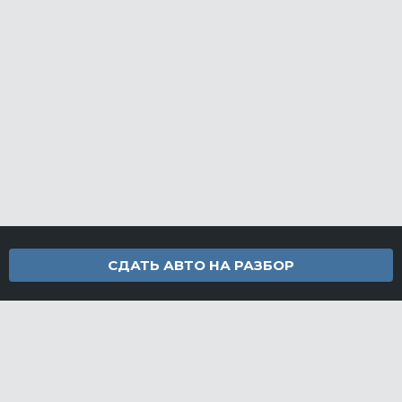
СДАТЬ АВТО НА РАЗБОР
Контакты
info@furamarket.ru
+7 918 160-11-22
г. Новороссийск Доставка запчастей по всей России