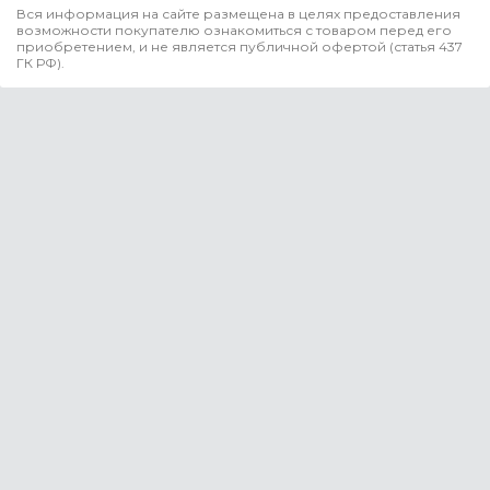
Вся информация на сайте размещена в целях предоставления
возможности покупателю ознакомиться с товаром перед его
приобретением, и не является публичной офертой (статья 437
ГК РФ).