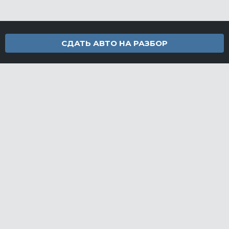
СДАТЬ АВТО НА РАЗБОР
Контакты
info@furamarket.ru
+7 918 160-11-22
г. Новороссийск Доставка запчастей по всей России
Разделы сайта
Запчасти
Доставка и оплата
Грузовой разбор
Контакты
©FuraMarket — магазин грузовых запчастей, 2026
СДЕЛАНО
В EVERNET