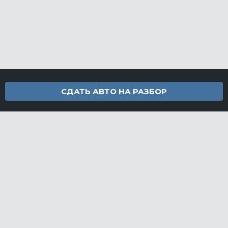
СДАТЬ АВТО НА РАЗБОР
Контакты
info@furamarket.ru
+7 918 160-11-22
г. Новороссийск Доставка запчастей по всей России
Разделы сайта
Запчасти
Доставка и оплата
Грузовой разбор
Контакты