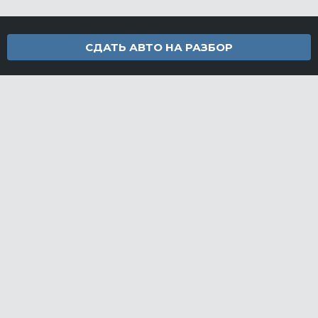
СДАТЬ АВТО НА РАЗБОР
Контакты
info@furamarket.ru
+7 918 160-11-22
г. Новороссийск Доставка запчастей по всей России
Разделы сайта
Запчасти
Доставка и оплата
Грузовой разбор
Контакты
©FuraMarket — магазин грузовых запчастей, 2026
СДЕЛАНО
В EVERNET