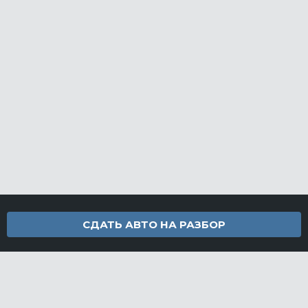
СДАТЬ АВТО НА РАЗБОР
Контакты
info@furamarket.ru
+7 918 160-11-22