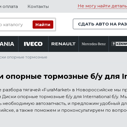
Не могу найти деталь
и оплата
Контакты
СДАТЬ АВТО НА РА
ски опорные тормозные
 опорные тормозные б/у для In
е разбора тягачей «FuraMarket» в Новороссийске мы 
 Диски опорные тормозные б/у для International б/у.
 необходимую автозапчасть, и предложим удобный для
йске, а также поможем и проконсультируем по вопро