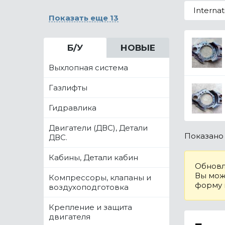
Internat
Показать еще 13
Б/У
НОВЫЕ
Выхлопная система
Газлифты
Гидравлика
Двигатели (ДВС), Детали
Показан
ДВС.
Кабины, Детали кабин
Обновл
Вы може
Компрессоры, клапаны и
форму
воздухоподготовка
Крепление и защита
двигателя