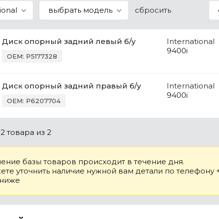
ional
выбрать модель
сбросить
Диск опорный задний левый б/у
International
9400i
OEM: P5177328
Диск опорный задний правый б/у
International
9400i
OEM: P6207704
о
2 товара
из 2
ение базы товаров происходит в течение дня.
те уточнить наличие нужной вам детали по телефону +7
 ниже