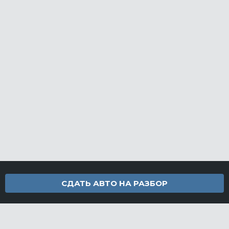
СДАТЬ АВТО НА РАЗБОР
Контакты
info@furamarket.ru