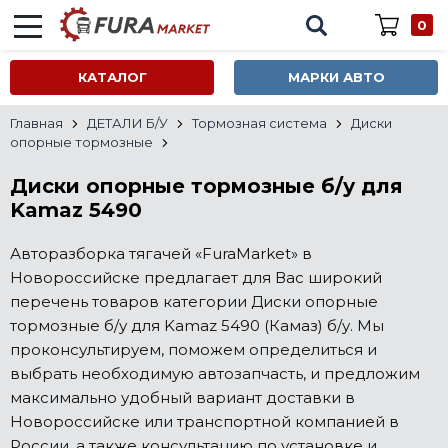
0
КАТАЛОГ
МАРКИ АВТО
Главная
ДЕТАЛИ Б/У
Тормозная система
Диски
опорные тормозные
Диски опорные тормозные б/у для
Kamaz 5490
Авторазборка тягачей «FuraMarket» в
Новороссийске предлагает для Вас широкий
перечень товаров категории Диски опорные
тормозные б/у для Kamaz 5490 (Камаз) б/у. Мы
проконсультируем, поможем определиться и
выбрать необходимую автозапчасть, и предложим
максимально удобный вариант доставки в
Новороссийске или транспортной компанией в
России, а также консультацию по установке и