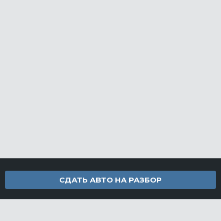
СДАТЬ АВТО НА РАЗБОР
Контакты
info@furamarket.ru