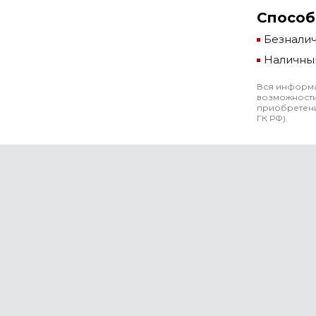
Способ
Безнали
Наличны
Вся информа
возможности
приобретени
ГК РФ).