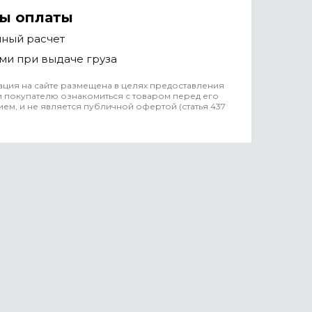
ы оплаты
чный расчет
ми при выдаче груза
ция на сайте размещена в целях предоставления
 покупателю ознакомиться с товаром перед его
ем, и не является публичной офертой (статья 437