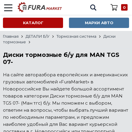
0
КАТАЛОГ
МАРКИ АВТО
Главная
ДЕТАЛИ Б/У
Тормозная система
Диски
тормозные
Диски тормозные б/у для MAN TGS
07-
На сайте авторазбора европейских и американских
грузовых автомобилей «FuraMarket» в
Новороссийске Вы найдете большой ассортимент
товаров категории Диски тормозные б/у для MAN
TGS 07- (Ман тгс) б/у. Мы поможем с выбором,
ответим на вопросы, чтобы выбрать лучший вариант
по необходимым параметрам, и предложим
наиболее удобный для Вас вариант курьерской
доставки в г. Новороссийск или транспортной