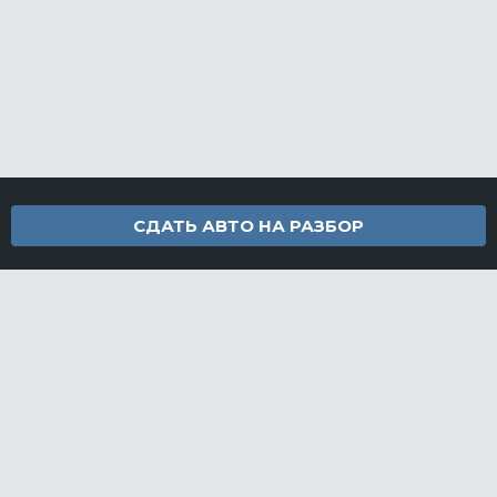
СДАТЬ АВТО НА РАЗБОР
Контакты
info@furamarket.ru
+7 918 160-11-22
г. Новороссийск Доставка запчастей по всей России
Разделы сайта
Запчасти
Доставка и оплата
Грузовой разбор