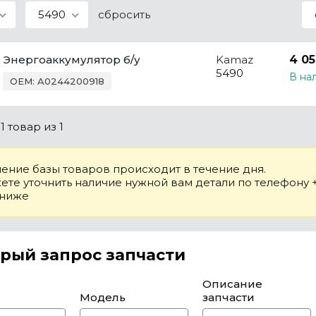
5490
сбросить
Энергоаккумулятор б/у
Kamaz
4 05
5490
В на
OEM: A0244200918
о
1 товар
из 1
ение базы товаров происходит в течение дня.
те уточнить наличие нужной вам детали по телефону +7
 ниже
рый запрос запчасти
Описание
Модель
запчасти