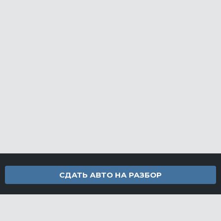
СДАТЬ АВТО НА РАЗБОР
Контакты
info@furamarket.ru