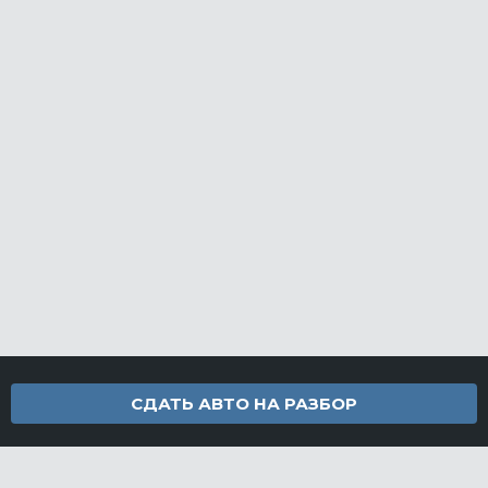
СДАТЬ АВТО НА РАЗБОР
Контакты
info@furamarket.ru