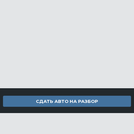
СДАТЬ АВТО НА РАЗБОР
Контакты
info@furamarket.ru
+7 918 160-11-22