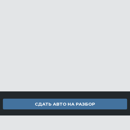
СДАТЬ АВТО НА РАЗБОР
Контакты
info@furamarket.ru