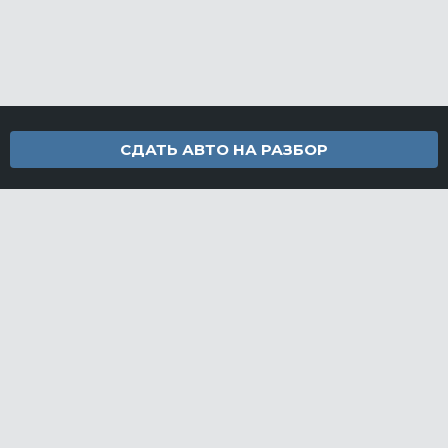
СДАТЬ АВТО НА РАЗБОР
Контакты
info@furamarket.ru
+7 918 160-11-22
г. Новороссийск Доставка запчастей по всей России
Разделы сайта
Запчасти
Доставка и оплата
Грузовой разбор
Контакты